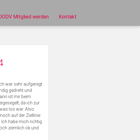
DODV Mitglied werden
Kontakt
4
ch war sehr aufgeregt
ändig gedreht und
dann ist mir beim
eigesegelt, da ich zur
 was los war. Also
noch auf der Ziellinie
. Ich habe mich richtig
noch ziemlich ok und