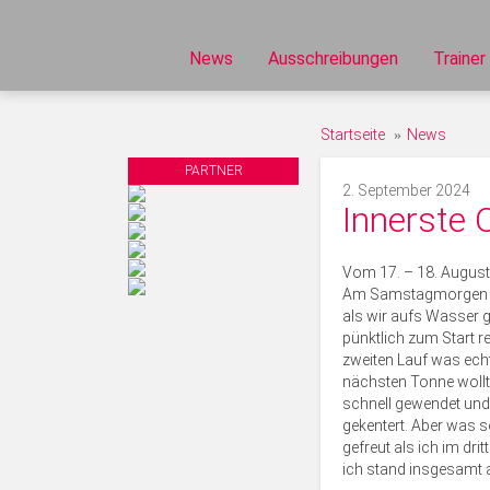
News
Ausschreibungen
Trainer
Startseite
News
PARTNER
2. September 2024
Innerste 
Vom 17. – 18. August 
Am Samstagmorgen sin
als wir aufs Wasser g
pünktlich zum Start re
zweiten Lauf was echt 
nächsten Tonne wollte
schnell gewendet und d
gekentert. Aber was so
gefreut als ich im dr
ich stand insgesamt a