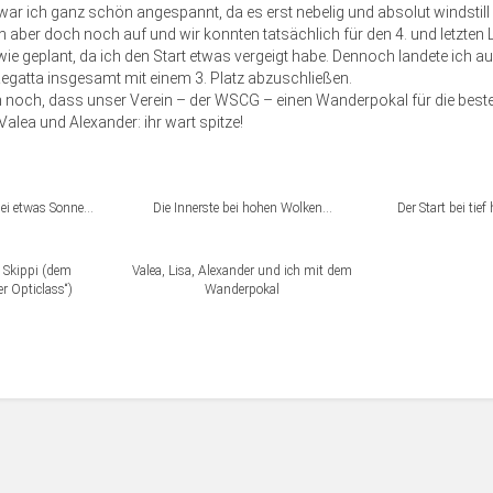
 ich ganz schön angespannt, da es erst nebelig und absolut windstill
n aber doch noch auf und wir konnten tatsächlich für den 4. und letzten
 wie geplant, da ich den Start etwas vergeigt habe. Dennoch landete ich au
 Regatta insgesamt mit einem 3. Platz abzuschließen.
n noch, dass unser Verein – der WSCG – einen Wanderpokal für die bes
alea und Alexander: ihr wart spitze!
 bei etwas Sonne…
Die Innerste bei hohen Wolken…
Der Start bei ti
t Skippi (dem
Valea, Lisa, Alexander und ich mit dem
r Opticlass“)
Wanderpokal