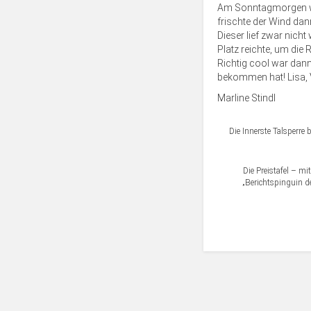
Am Sonntagmorgen war
frischte der Wind dan
Dieser lief zwar nicht
Platz reichte, um die
Richtig cool war dan
bekommen hat! Lisa, V
Marline Stindl
Die Innerste Talsperre
Die Preistafel – mi
„Berichtspinguin de