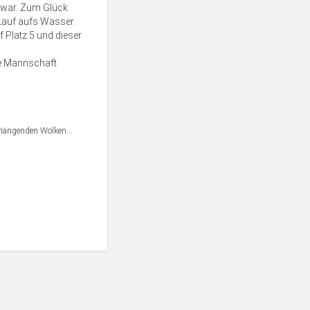
 war. Zum Glück
 Lauf aufs Wasser.
f Platz 5 und dieser
te Mannschaft
ef hängenden Wolken…