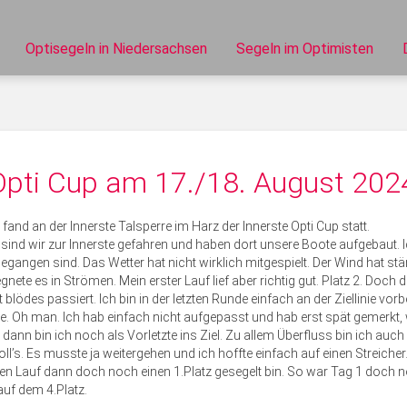
Optisegeln in Niedersachsen
Segeln im Optimisten
Opti Cup am 17./18. August 202
fand an der Innerste Talsperre im Harz der Innerste Opti Cup statt.
d wir zur Innerste gefahren und haben dort unsere Boote aufgebaut. I
egangen sind. Das Wetter hat nicht wirklich mitgespielt. Der Wind hat st
gnete es in Strömen. Mein erster Lauf lief aber richtig gut. Platz 2. Doch 
blödes passiert. Ich bin in der letzten Runde einfach an der Ziellinie vorb
. Oh man. Ich hab einfach nicht aufgepasst und hab erst spät gemerkt,
ann bin ich noch als Vorletzte ins Ziel. Zu allem Überfluss bin ich auch 
ll’s. Es musste ja weitergehen und ich hoffte einfach auf einen Streicher
itten Lauf dann doch noch einen 1.Platz gesegelt bin. So war Tag 1 doch 
uf dem 4.Platz.