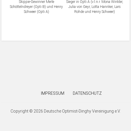
Skippie-Gewinner Merle
Sieger in Opti A (v.l.n.r. Mona Winkler,
Schöttelndreyer (Opti B) und Henry
Julia von Geyr, Lotta Hannker, Lars
Schweer (Opti A)
Rohde und Henry Schweer)
IMPRESSUM
DATENSCHUTZ
Copyright © 2026 Deutsche Optimist-Dinghy Vereinigung e.V.